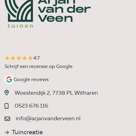
★★★★★
★★★★★
4.7
Schrijf een recensie op Google
Google reviews
Woestendijk 2, 7738 PL Witharen
0523 676 116
info@arjanvanderveen.nl
Tuincreatie