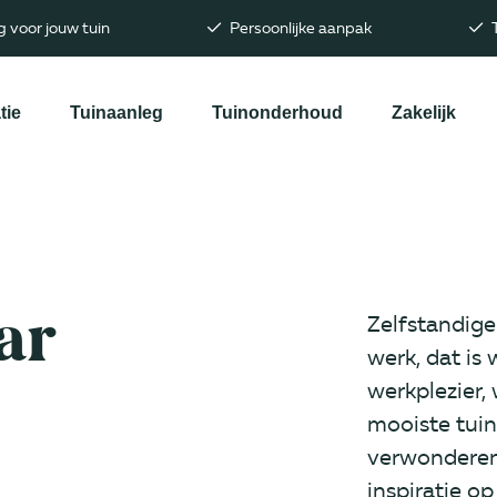
 voor jouw tuin
Persoonlijke aanpak
T
tie
Tuinaanleg
Tuinonderhoud
Zakelijk
ar
Zelfstandige
werk, dat is 
werkplezier,
mooiste tuin
verwonderen
inspiratie o