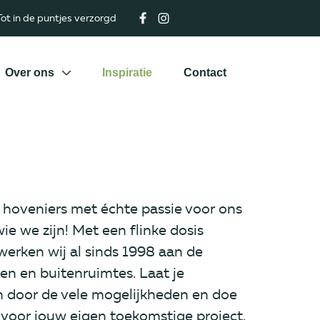
ot in de puntjes verzorgd
Over ons
Inspiratie
Contact
 hoveniers met échte passie voor ons
wie we zijn! Met een flinke dosis
 werken wij al sinds 1998 aan de
en en buitenruimtes. Laat je
 door de vele mogelijkheden en doe
p voor jouw eigen toekomstige project.