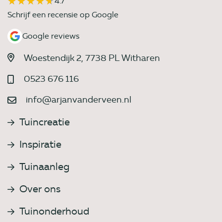
★★★★★
★★★★★
4.7
Schrijf een recensie op Google
Google reviews
Woestendijk 2, 7738 PL Witharen
0523 676 116
info@arjanvanderveen.nl
Tuincreatie
Inspiratie
Tuinaanleg
Over ons
Tuinonderhoud