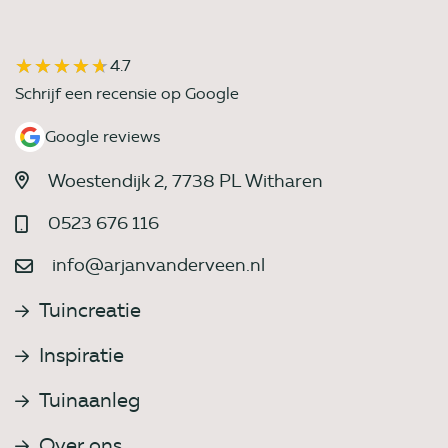
★★★★★
★★★★★
4.7
Schrijf een recensie op Google
Google reviews
Woestendijk 2, 7738 PL Witharen
0523 676 116
info@arjanvanderveen.nl
Tuincreatie
Inspiratie
Tuinaanleg
Over ons