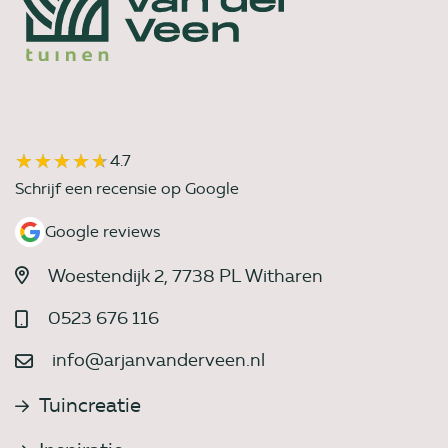
★★★★★
★★★★★
4.7
Schrijf een recensie op Google
Google reviews
Woestendijk 2, 7738 PL Witharen
0523 676 116
info@arjanvanderveen.nl
Tuincreatie