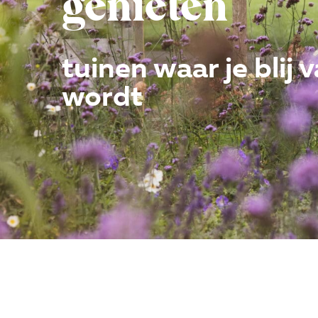
genieten
tuinen waar je blij 
wordt