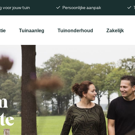
 voor jouw tuin
Persoonlijke aanpak
T
tie
Tuinaanleg
Tuinonderhoud
Zakelijk
m
te