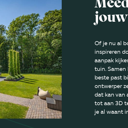
Meed
jouw
Of je nu al b
inspireren d
aanpak kijke
tuin. Samen 
beste past b
ontwerper ze
dat kan van 
tot aan 3D t
je al waant 