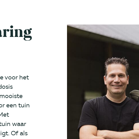
aring
e voor het
dosis
 mooiste
or een tuin
Met
 tuin waar
ligt. Of als