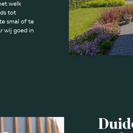
 met welk
ds tot
 te smal of te
r wij goed in
Duid