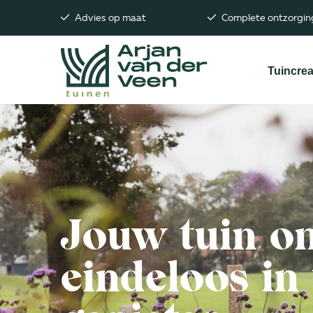
Advies op maat
Complete ontzorging
Tuincrea
Naar hoofdinhoud
Jouw tuin o
eindeloos in 